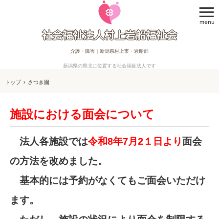
介護・障害｜新潟県村上市・岩船郡
新潟県の県北に位置する社会福祉法人です
トップ
›
さつき園
施設における面会について
法人各施設では
令和8年7月2１日より
面会
の方法を改めました。
基本的には予約がなくてもご面会いただけ
ます。